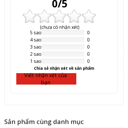
0/5
(
chưa có
nhận xét)
5 sao
0
NAN%
Complete
4 sao
0
NAN%
Complete
3 sao
0
NAN%
Complete
2 sao
0
NAN%
Complete
1 sao
0
NAN%
Complete
Chia sẻ nhận xét về sản phẩm
Viết nhận xét của
bạn
Sản phẩm cùng danh mục