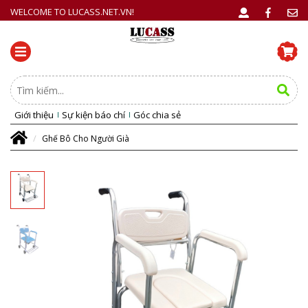
WELCOME TO LUCASS.NET.VN!
Giới thiệu
Sự kiện báo chí
Góc chia sẻ
Ghế Bô Cho Người Già