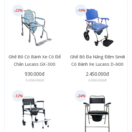
-23%
-19%
Ghế Bô Có Bánh Xe Có Để
Ghế Bô Đa Năng Đệm Simili
Chân Lucass GX-300
Có Bánh Xe Lucass D-600
930.000đ
2.450.000đ
1.200.000đ
3.000.000đ
-12%
-24%