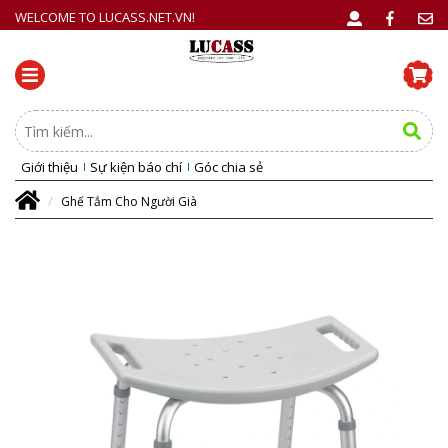
WELCOME TO LUCASS.NET.VN!
Giới thiệu
Sự kiện báo chí
Góc chia sẻ
Ghế Tắm Cho Người Già