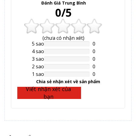
Đánh Giá Trung Bình
0/5
(
chưa có
nhận xét)
5 sao
0
NAN%
Complete
4 sao
0
NAN%
Complete
3 sao
0
NAN%
Complete
2 sao
0
NAN%
Complete
1 sao
0
NAN%
Complete
Chia sẻ nhận xét về sản phẩm
Viết nhận xét của
bạn