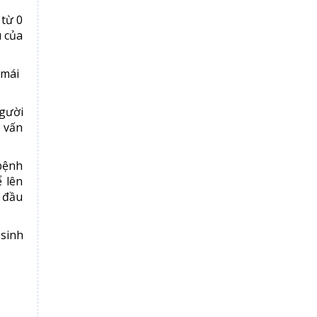
từ 0
u của
 mái
người
ó vấn
bệnh
 lên
g đầu
 sinh