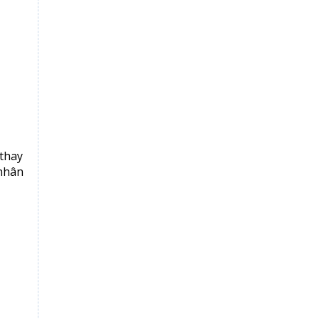
 thay
nhân