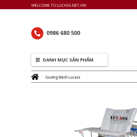
WELCOME TO LUCASS.NET.VN!
0986 680 500
DANH MỤC SẢN PHẨM
Giường Bệnh Lucass