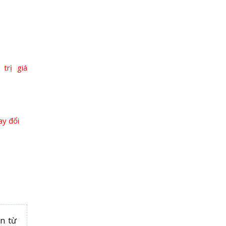
trị giá
ay đổi
n từ