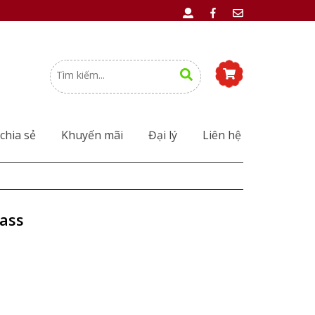
chia sẻ
Khuyến mãi
Đại lý
Liên hệ
ass