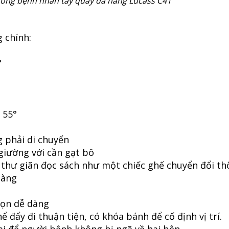
ờng bệnh nhân tay quay đa năng Lucass C41
 chính:
°
°
 55°
g phải di chuyển
i giường với cần gạt bô
, thư giãn đọc sách như một chiếc ghế chuyển đổi t
hàng
gọn dễ dàng
hể đẩy đi thuận tiện, có khóa bánh để cố định vị trí.