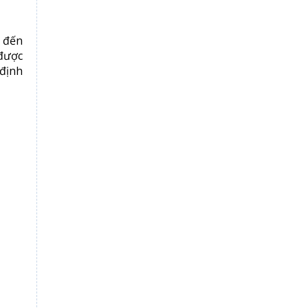
g đến
 được
 định