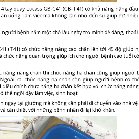
 4 tay quay Lucass GB-C41 (GB-T41) có khả năng nâng đầu 
 ăn uống, làm việc mà không cần nhờ đến sự giúp đỡ nhiề
úp người bệnh nằm một chỗ lâu ngày trở mình dễ dàng, thoải
C41 (T41) có chức năng nâng cao chân lên tới 45 độ giúp 
là chức năng quan trọng giúp ích cho người bệnh cao tuổi c
c năng nâng chân thì chức năng hạ chân cũng giúp người 
. Ngoài ra, chức năng hạ chân còn giúp người bệnh có thể
i điều chỉnh chức năng hạ chân kết hợp với chức năng nân
 thể ngồi dậy làm việc, sinh hoạt.
nh ngay tại giường mà không cần phải di chuyển vào nhà vệ
 và cần thiết với những bệnh nhân đi lại khó khăn.