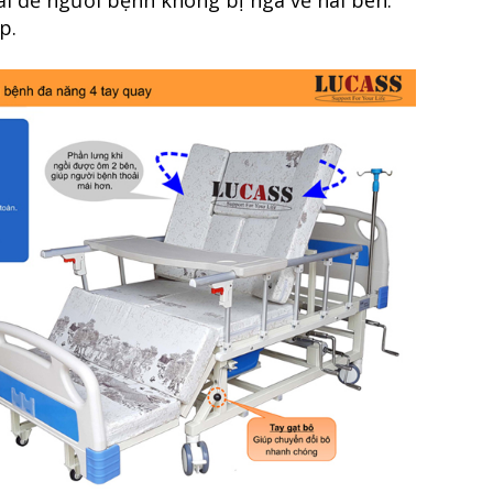
ai để người bệnh không bị ngã về hai bên.
p.