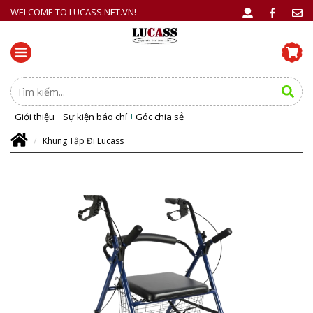
WELCOME TO LUCASS.NET.VN!
Giới thiệu
Sự kiện báo chí
Góc chia sẻ
Khung Tập Đi Lucass