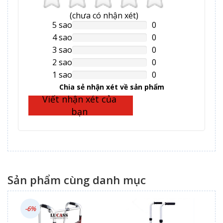
(
chưa có
nhận xét)
5 sao
0
NAN%
Complete
4 sao
0
NAN%
Complete
3 sao
0
NAN%
Complete
2 sao
0
NAN%
Complete
1 sao
0
NAN%
Complete
Chia sẻ nhận xét về sản phẩm
Viết nhận xét của
bạn
Sản phẩm cùng danh mục
-6%