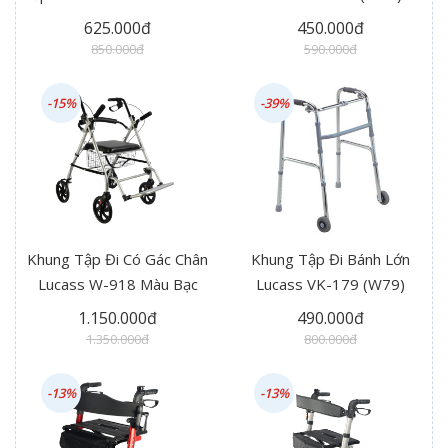
Dương
625.000đ
450.000đ
850.000đ
590.000đ
-15%
-39%
Khung Tập Đi Có Gác Chân
Khung Tập Đi Bánh Lớn
Lucass W-918 Màu Bạc
Lucass VK-179 (W79)
1.150.000đ
490.000đ
1.350.000đ
800.000đ
-13%
-13%