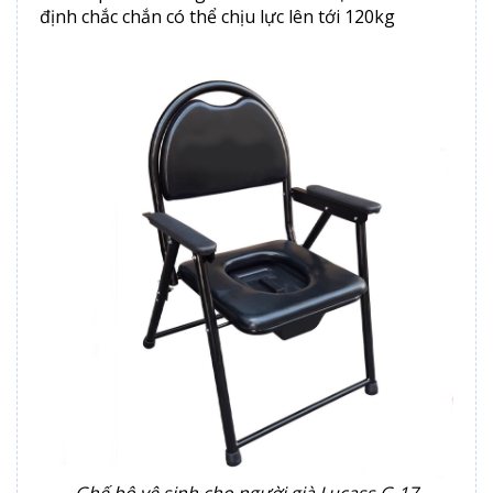
định chắc chắn có thể chịu lực lên tới 120kg
Ghế bô vệ sinh cho người già Lucass G-17