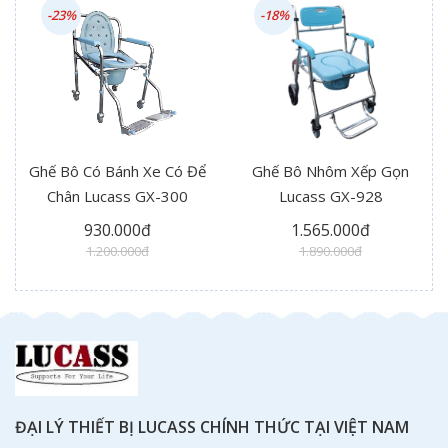
-23%
-18%
Ghế Bô Có Bánh Xe Có Để
Ghế Bô Nhôm Xếp Gọn
Chân Lucass GX-300
Lucass GX-928
930.000đ
1.565.000đ
1.200.000đ
1.890.000đ
ĐẠI LÝ THIẾT BỊ LUCASS CHÍNH THỨC TẠI VIỆT NAM