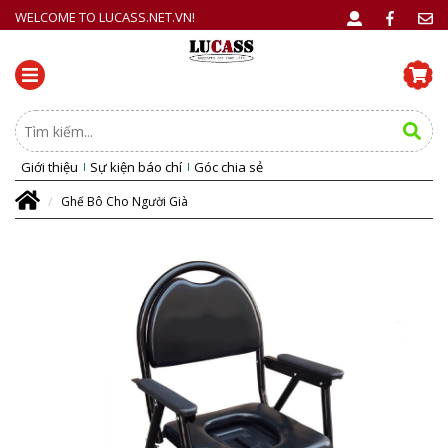
WELCOME TO LUCASS.NET.VN!
Giới thiệu
Sự kiện báo chí
Góc chia sẻ
Ghế Bô Cho Người Già